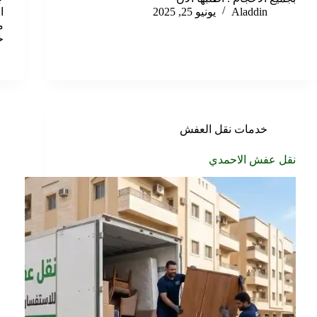
Aladdin
يونيو 25, 2025
ا
م
خ
خدمات نقل العفش
نقل عفش الاحمدي