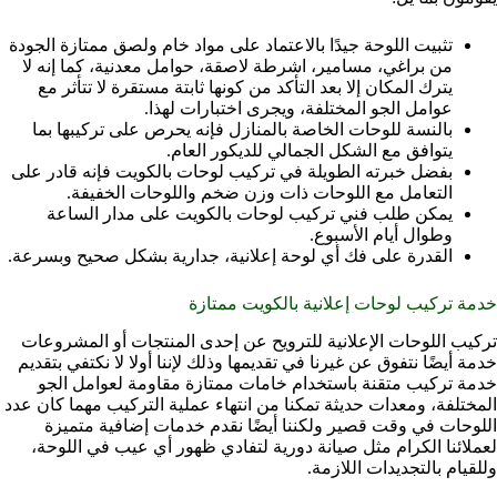
تثبيت اللوحة جيدًا بالاعتماد على مواد خام ولصق ممتازة الجودة
من براغي، مسامير، اشرطة لاصقة، حوامل معدنية، كما إنه لا
يترك المكان إلا بعد التأكد من كونها ثابتة مستقرة لا تتأثر مع
عوامل الجو المختلفة، ويجرى اختبارات لهذا.
بالنسة للوحات الخاصة بالمنازل فإنه يحرص على تركيبها بما
يتوافق مع الشكل الجمالي للديكور العام.
بفضل خبرته الطويلة في تركيب لوحات بالكويت فإنه قادر على
التعامل مع اللوحات ذات وزن ضخم واللوحات الخفيفة.
يمكن طلب فني تركيب لوحات بالكويت على مدار الساعة
وطوال أيام الأسبوع.
القدرة على فك أي لوحة إعلانية، جدارية بشكل صحيح وبسرعة.
خدمة تركيب لوحات إعلانية بالكويت ممتازة
تركيب اللوحات الإعلانية للترويح عن إحدى المنتجات أو المشروعات
خدمة أيضًا نتفوق عن غيرنا في تقديمها وذلك لإننا أولا لا نكتفي بتقديم
خدمة تركيب متقنة باستخدام خامات ممتازة مقاومة لعوامل الجو
المختلفة، ومعدات حديثة تمكنا من انتهاء عملية التركيب مهما كان عدد
اللوحات في وقت قصير ولكننا أيضًا نقدم خدمات إضافية متميزة
لعملائنا الكرام مثل صيانة دورية لتفادي ظهور أي عيب في اللوحة،
وللقيام بالتجديدات اللازمة.