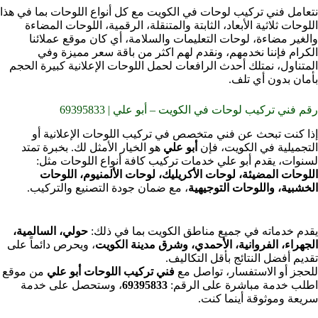
نتعامل فني تركيب لوحات في الكويت مع كل أنواع اللوحات بما في هذا
اللوحات ثلاثية الأبعاد، الثابتة والمتنقلة، الرقمية، اللوحات المضاءة
والغير مضاءة، لوحات التعليمات والسلامة، أي كان موقع عملائنا
الكرام فإننا نخدمهم، ونقدم لهم اكثر من باقة سعر مميزة وفي
المتناول، نمتلك أحدث الرافعات لحمل اللوحات الإعلانية كبيرة الحجم
بأمان بدون أي تلف.
رقم فني تركيب لوحات في الكويت – أبو علي | 69395833
إذا كنت تبحث عن فني متخصص في تركيب اللوحات الإعلانية أو
التجميلية في الكويت، فإن
أبو علي
هو الخيار الأمثل لك. بخبرة تمتد
لسنوات، يقدم أبو علي خدمات تركيب كافة أنواع اللوحات مثل:
اللوحات المضيئة، لوحات الأكريليك، لوحات الألمنيوم، اللوحات
الخشبية، واللوحات التوجيهية
، مع ضمان جودة التصنيع والتركيب.
يقدم خدماته في جميع مناطق الكويت بما في ذلك:
حولي، السالمية،
الجهراء، الفروانية، الأحمدي، وشرق مدينة الكويت
، ويحرص دائماً على
تقديم أفضل النتائج بأقل التكاليف.
للحجز أو الاستفسار، تواصل مع
فني تركيب اللوحات أبو علي
من موقع
اطلب خدمة مباشرة على الرقم:
69395833
، وستحصل على خدمة
سريعة وموثوقة أينما كنت.