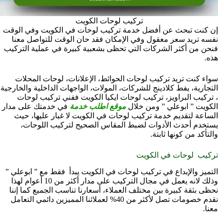
تركيب لوحات الكويت
إن كنت تبحث عن أفضل خدمة تركيب لوحات في الكويت وفي الوقت
نفسه تريد سعر معقول وفي الإمكان فقد حان الوقت للتواصل معنا
فنحن من أكثر الشركات التي تحظى بشعبية كبيرة في عملية التركيب
هذه.
سواء كنت تريد تركيب لوحات الحوائط، الإعلانات، لوحات المحلات
التجارية، يفط كلادينج للشركات، المولات، الواجهات الداخلية والخارجية
، تركيب البراويز، تركيب لوحات ايكيا الكويت ففني تركيب لوحات
الكويت ” ابوعلي ” ومن خلال
موقع اطلب خدمة
في خدمتك على مدار
الساعة لتقديم خدمة تركيب لوحات في الكويت لا غبار عليها، حيث
يستخدم أحدث الأدوات لضبط المقاس الصحيح لتركيب اللوحات،
والتأكد من كونها ثابتة.
تركيب لوحات في الكويت
التميز والإبداع في تركيب لوحات في الكويت يبدأ فقط مع ” ابوعلي ”
وذلك لانه يعمل في مجال التركيب على مدار أكثر من 10 أعوام لهذا
نحظى بثقة كبيرة بين مختلف العملاء، أسعارنا تناسب الجميع كما إننا
نقدم خصومات تصل لأكثر من 40% لعملائنا المميزين دائمي التعامل
معنا.