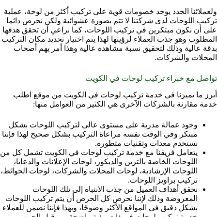
ولعملائنا الجدد يوجد خصومات قوية على تركيب أكثر من لوحة، عملية
تركيب اللوحات لدى شركتنا لا تتم بصورة عشوائية ولكن نحرص دائما
على أن نكون مبتكرين في تركيب اللوحات، كما نراعي أن تحقق هدفها
المطلوب وهو جذب العملاء لرؤيتها لهذا يتم اختيار تحديد مكان التركيب
بدقة عالية وذلك لتحقيق نسبة مشاهدة عالية وهذا أمر يهم أصحاب
المحلات والشركات.
تواصل مع خبراء تركيب لوحات في الكويت
أبرز ما يميزنا في خدمة تركيب لوحات في الكويت من موقع اطلب
خدمة مقارنة بالشركات الآخرى هي الكثير من العوامل منها:
وجود عمالة مدربة على مستوى عالي لتركيب اللوحات بشكل
مبتكر وفي الوقت نفسه مراعاة التركيب بشكل صحيح لهذا فإننا
نستخدم معدات وتقنيات متطورة.
يتعامل فريقنا مع خدمة تركيب لوحات في الكويت تشمل كل من
اللوحات الخاصة بالتزين والديكور، لوحات الإعلانات والدعايا،
اللوحات الإرشادية، لوحات المحلات والشركات، لوحات الحوائط،
تركيب براويز اللوحات.
نحقق أهداف العميل من جذب الانتباه إلى تلك اللوحات
المعروضة وذلك لإننا نحرص كل الحرص أن يتم تركيب اللوحات
بشكل دقيق فى المواقع الأكثر وضوحًا، وبهذا فإننا نضمن للعملاء
خدمة تركيب لوحات في ذات رؤية واضحة من قبل الجمهور